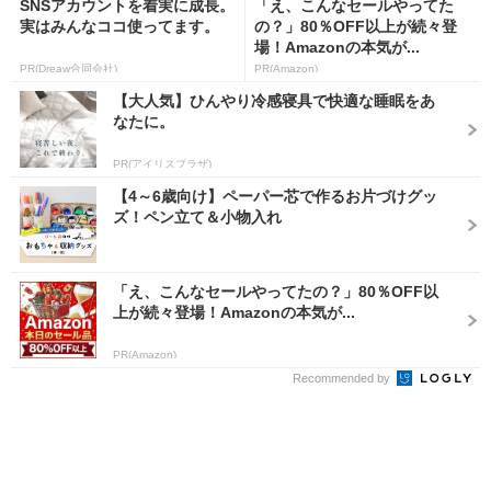
SNSアカウントを着実に成長。
「え、こんなセールやってた
実はみんなココ使ってます。
の？」80％OFF以上が続々登
場！Amazonの本気が...
PR(Dreaw合同会社)
PR(Amazon)
【大人気】ひんやり冷感寝具で快適な睡眠をあ
なたに。
PR(アイリスプラザ)
【4～6歳向け】ペーパー芯で作るお片づけグッ
ズ！ペン立て＆小物入れ
「え、こんなセールやってたの？」80％OFF以
上が続々登場！Amazonの本気が...
PR(Amazon)
Recommended by