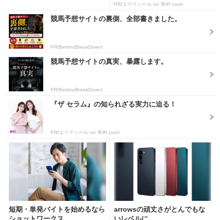
PR(エリクシール on 美的.com)
競馬予想サイトの裏側、全部書きました。
PR(BettingBreakDown)
競馬予想サイトの真実、暴露します。
PR(BettingBreakDown)
『ザ セラム』の知られざる実力に迫る！
PR(エリクシール on 美的.com)
短期・単発バイトを始めるなら
arrowsの頑丈さがとんでもな
ショットワークス
いレベルに