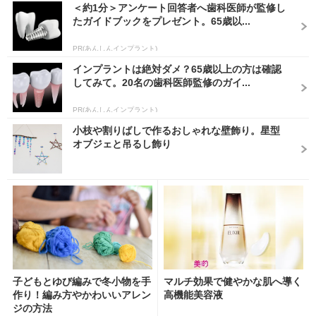
＜約1分＞アンケート回答者へ歯科医師が監修し
たガイドブックをプレゼント。65歳以...
PR(あんしんインプラント)
インプラントは絶対ダメ？65歳以上の方は確認
してみて。20名の歯科医師監修のガイ...
PR(あんしんインプラント)
小枝や割りばしで作るおしゃれな壁飾り。星型
オブジェと吊るし飾り
子どもとゆび編みで冬小物を手
マルチ効果で健やかな肌へ導く
作り！編み方やかわいいアレン
高機能美容液
ジの方法