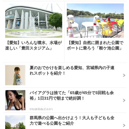
【愛知】いろんな噴水、水場が
【愛知】自然に囲まれた公園で
楽しい「豊田スタジアム」
ボートに乗ろう「鞍ケ池公園」
夏のおでかけを楽しめる愛知、宮城県内の子連
れスポットを紹介！
バイアグラは捨てた「65歳が45分で3回戦も余
裕」1日31円で朝まで絶好調！
PR(健商株式会社)
群馬県の公園へ出かけよう！大人も子どもも全
力で遊べる公園をご紹介