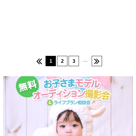
…
1
2
3