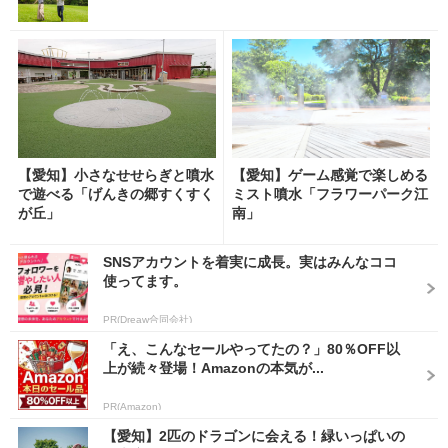
【愛知】小さなせせらぎと噴水
【愛知】ゲーム感覚で楽しめる
で遊べる「げんきの郷すくすく
ミスト噴水「フラワーパーク江
が丘」
南」
SNSアカウントを着実に成長。実はみんなココ
使ってます。
PR(Dreaw合同会社)
「え、こんなセールやってたの？」80％OFF以
上が続々登場！Amazonの本気が...
PR(Amazon)
【愛知】2匹のドラゴンに会える！緑いっぱいの