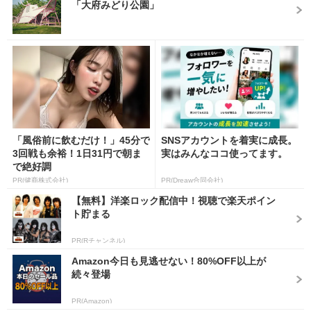
「大府みどり公園」
「風俗前に飲むだけ！」45分で
SNSアカウントを着実に成長。
3回戦も余裕！1日31円で朝ま
実はみんなココ使ってます。
で絶好調
PR(健商株式会社)
PR(Dreaw合同会社)
【無料】洋楽ロック配信中！視聴で楽天ポイン
ト貯まる
PR(Rチャンネル)
Amazon今日も見逃せない！80%OFF以上が
続々登場
PR(Amazon)