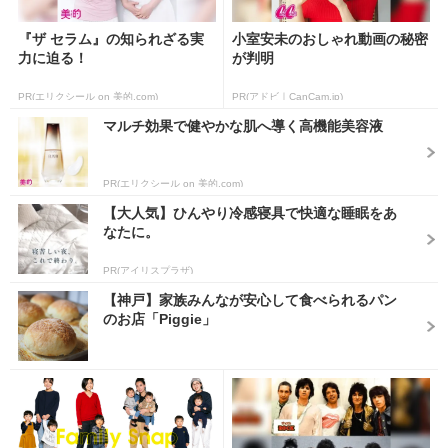
『ザ セラム』の知られざる実
小室安未のおしゃれ動画の秘密
力に迫る！
が判明
PR(エリクシール on 美的.com)
PR(アドビ｜CanCam.jp)
マルチ効果で健やかな肌へ導く高機能美容液
PR(エリクシール on 美的.com)
【大人気】ひんやり冷感寝具で快適な睡眠をあ
なたに。
PR(アイリスプラザ)
【神戸】家族みんなが安心して食べられるパン
のお店「Piggie」