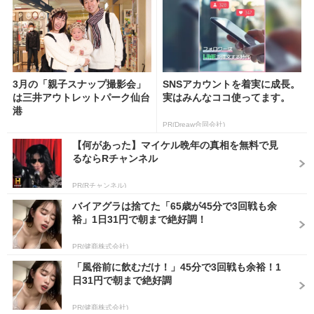
3月の「親子スナップ撮影会」
SNSアカウントを着実に成長。
は三井アウトレットパーク仙台
実はみんなココ使ってます。
港
PR(Dreaw合同会社)
【何があった】マイケル晩年の真相を無料で見
るならRチャンネル
PR(Rチャンネル)
バイアグラは捨てた「65歳が45分で3回戦も余
裕」1日31円で朝まで絶好調！
PR(健商株式会社)
「風俗前に飲むだけ！」45分で3回戦も余裕！1
日31円で朝まで絶好調
PR(健商株式会社)