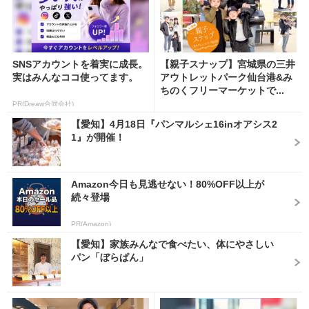
SNSアカウントを着実に成長。
【親子スナップ】宮城県の三井
実はみんなココ使ってます。
アウトレットパーク仙台港&み
ちのくフリーマーケットで...
PR(Dreaw合同会社)
【愛知】4月18日『パンマルシェ16inオアシス2
1』が開催！
Amazon今日も見逃せない！80%OFF以上が
続々登場
PR(Amazon)
【愛知】家族みんなで食べたい、体にやさしい
パン「ぼらぱん」