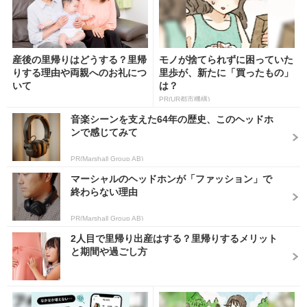
産後の里帰りはどうする？里帰
モノが捨てられずに困っていた
りする理由や両親へのお礼につ
里歩が、新たに「買ったもの」
いて
は？
PR(UR都市機構)
音楽シーンを支えた64年の歴史、このヘッドホ
ンで感じてみて
PR(Marshall Group AB)
マーシャルのヘッドホンが「ファッション」で
終わらない理由
PR(Marshall Group AB)
2人目で里帰り出産はする？里帰りするメリット
と期間や過ごし方