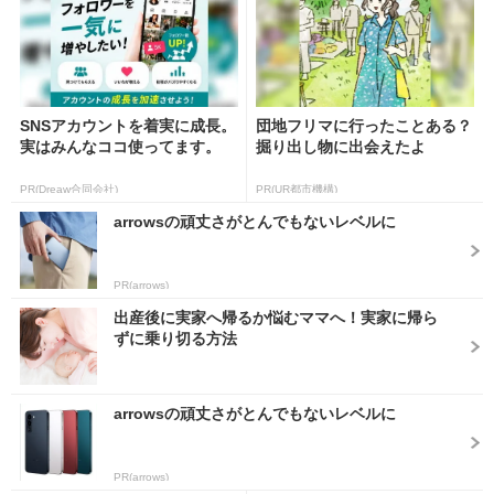
SNSアカウントを着実に成長。
団地フリマに行ったことある？
実はみんなココ使ってます。
掘り出し物に出会えたよ
PR(Dreaw合同会社)
PR(UR都市機構)
arrowsの頑丈さがとんでもないレベルに
PR(arrows)
出産後に実家へ帰るか悩むママへ！実家に帰ら
ずに乗り切る方法
arrowsの頑丈さがとんでもないレベルに
PR(arrows)