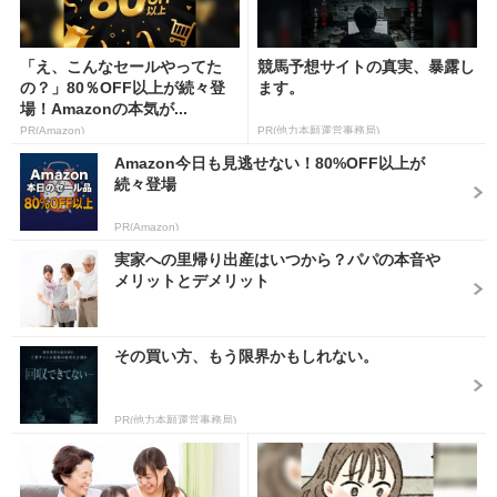
「え、こんなセールやってた
競馬予想サイトの真実、暴露し
の？」80％OFF以上が続々登
ます。
場！Amazonの本気が...
PR(Amazon)
PR(他力本願運営事務局)
Amazon今日も見逃せない！80%OFF以上が
続々登場
PR(Amazon)
実家への里帰り出産はいつから？パパの本音や
メリットとデメリット
その買い方、もう限界かもしれない。
PR(他力本願運営事務局)