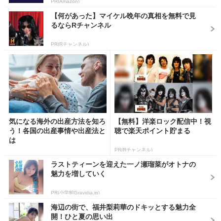
PR(Amazon)
【何があった】マイケル晩年の真相を無料で見
るならRチャンネル
PR(Rチャンネル)
気になる海外の出産方法を知ろ
【無料】洋楽ロック配信中！視
う！各国の出産事情や出産法と
聴で楽天ポイント貯まる
は
PR(Rチャンネル)
ラストティーンを迎えた一ノ瀬瑠菜がオトナの
魅力を増していく
PR(小学館Gravidia.jp)
海辺の街で、福井梨莉華のドキッとする魅力全
開！ひと夏の思い出