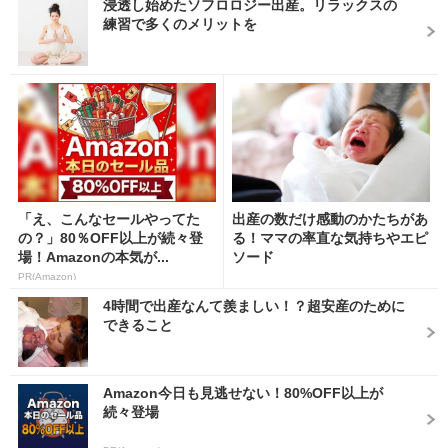
浸透し始めたソフロロジー出産。リラックスの
練習で多くのメリットを
「え、こんなセールやってた
出産の数だけ感動のかたちがあ
の？」80％OFF以上が続々登
る！ママの率直な気持ちやエピ
場！Amazonの本気が...
ソード
PR(Amazon)
4時間で出産なんて羨ましい！？超安産のために
できること
Amazon今日も見逃せない！80%OFF以上が
続々登場