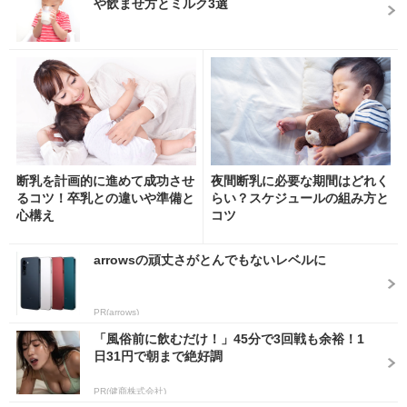
や飲ませ方とミルク3選
断乳を計画的に進めて成功させ
夜間断乳に必要な期間はどれく
るコツ！卒乳との違いや準備と
らい？スケジュールの組み方と
心構え
コツ
arrowsの頑丈さがとんでもないレベルに
PR(arrows)
「風俗前に飲むだけ！」45分で3回戦も余裕！1
日31円で朝まで絶好調
PR(健商株式会社)