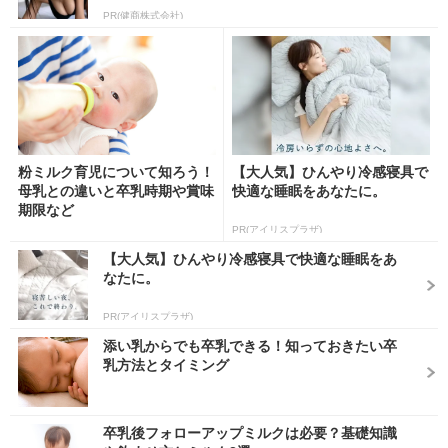
PR(健商株式会社)
粉ミルク育児について知ろう！
【大人気】ひんやり冷感寝具で
母乳との違いと卒乳時期や賞味
快適な睡眠をあなたに。
期限など
PR(アイリスプラザ)
【大人気】ひんやり冷感寝具で快適な睡眠をあ
なたに。
PR(アイリスプラザ)
添い乳からでも卒乳できる！知っておきたい卒
乳方法とタイミング
卒乳後フォローアップミルクは必要？基礎知識