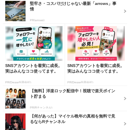
堅牢さ・コスパだけじゃない最新「arrows」事
情
PR(arrows)
SNSアカウントを着実に成長。
SNSアカウントを着実に成長。
実はみんなココ使ってます。
実はみんなココ使ってます。
PR(Dreaw合同会社)
PR(Dreaw合同会社)
【無料】洋楽ロック配信中！視聴で楽天ポイン
ト貯まる
PR(Rチャンネル)
【何があった】マイケル晩年の真相を無料で見
るならRチャンネル