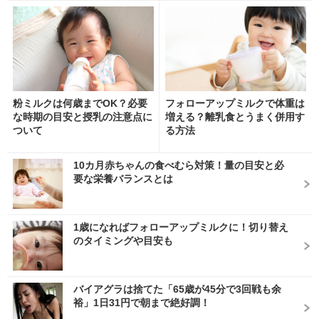
粉ミルクは何歳までOK？必要
フォローアップミルクで体重は
な時期の目安と授乳の注意点に
増える？離乳食とうまく併用す
ついて
る方法
10カ月赤ちゃんの食べむら対策！量の目安と必
要な栄養バランスとは
1歳になればフォローアップミルクに！切り替え
のタイミングや目安も
バイアグラは捨てた「65歳が45分で3回戦も余
裕」1日31円で朝まで絶好調！