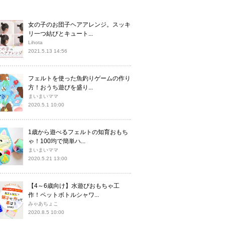
女の子のお団子ヘアアレンジ。スッキ
リ一つ結びとキュート...
Lihota
2021.5.13 14:56
フェルトを使った魚釣りゲームの作り
方！おうち遊びを盛り...
まいまいママ
2020.5.1 10:00
1歳から遊べるフェルトの知育おもち
ゃ！100均で簡単ハ...
まいまいママ
2020.5.21 13:00
【4～6歳向け】水遊びおもちゃ工
作！ペットボトルシャワ...
みゃあちょこ
2020.8.5 10:00