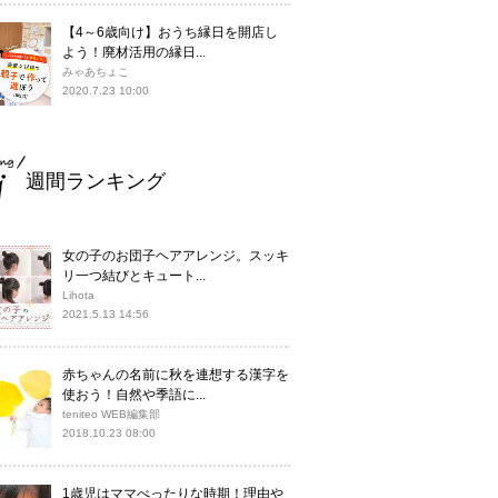
【4～6歳向け】おうち縁日を開店し
よう！廃材活用の縁日...
みゃあちょこ
2020.7.23 10:00
週間ランキング
女の子のお団子ヘアアレンジ。スッキ
リ一つ結びとキュート...
Lihota
2021.5.13 14:56
赤ちゃんの名前に秋を連想する漢字を
使おう！自然や季語に...
teniteo WEB編集部
2018.10.23 08:00
1歳児はママべったりな時期！理由や