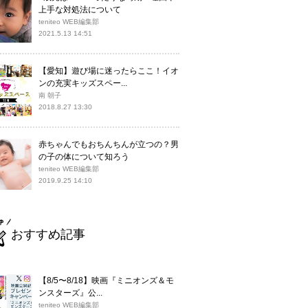
上手な対処法について
teniteo WEB編集部
2021.5.13 14:51
【愛知】遊び場に迷ったらここ！イオ
ンの充実キッズスペー...
南 朝子
2018.8.27 13:30
赤ちゃんでもおちんちんが立つの？男
の子の体について知ろう
teniteo WEB編集部
2019.9.25 14:10
おすすめ記事
【8/5〜8/18】映画『ミニオンズ＆モ
ンスターズ』公...
teniteo WEB編集部