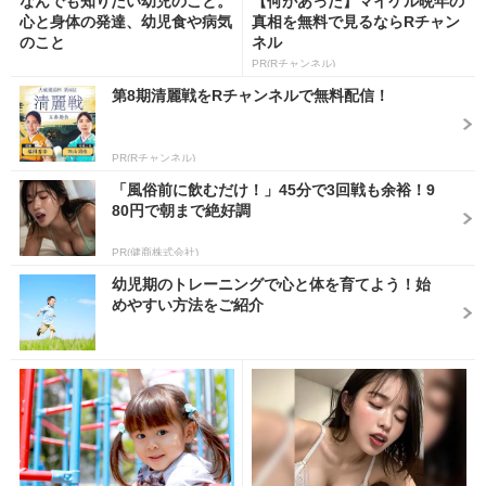
なんでも知りたい幼児のこと。
【何があった】マイケル晩年の
心と身体の発達、幼児食や病気
真相を無料で見るならRチャン
のこと
ネル
PR(Rチャンネル)
第8期清麗戦をRチャンネルで無料配信！
PR(Rチャンネル)
「風俗前に飲むだけ！」45分で3回戦も余裕！9
80円で朝まで絶好調
PR(健商株式会社)
幼児期のトレーニングで心と体を育てよう！始
めやすい方法をご紹介