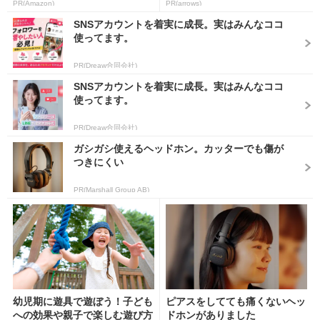
PR(Amazon)
PR(arrows)
SNSアカウントを着実に成長。実はみんなココ
使ってます。
PR(Dreaw合同会社)
SNSアカウントを着実に成長。実はみんなココ
使ってます。
PR(Dreaw合同会社)
ガシガシ使えるヘッドホン。カッターでも傷が
つきにくい
PR(Marshall Group AB)
幼児期に遊具で遊ぼう！子ども
ピアスをしてても痛くないヘッ
への効果や親子で楽しむ遊び方
ドホンがありました