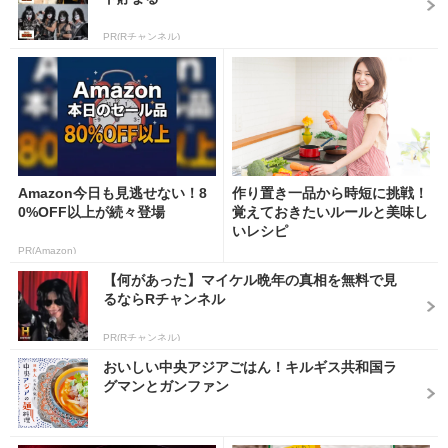
PR(Rチャンネル)
Amazon今日も見逃せない！8
作り置き一品から時短に挑戦！
0%OFF以上が続々登場
覚えておきたいルールと美味し
いレシピ
PR(Amazon)
【何があった】マイケル晩年の真相を無料で見
るならRチャンネル
PR(Rチャンネル)
おいしい中央アジアごはん！キルギス共和国ラ
グマンとガンファン