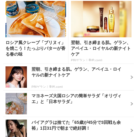
ロシア風クレープ「ブリヌィ」
翌朝、引き締まる肌。ゲラン、
を焼こう！たっぷりバターが香
アベイユ・ロイヤルの新ナイト
る春の味
ケア
PR(ゲラン｜美的.com)
翌朝、引き締まる肌。ゲラン、アベイユ・ロイ
ヤルの新ナイトケア
PR(ゲラン｜美的.com)
マヨネーズ大国ロシアの簡単サラダ「オリヴィ
エ」と「日本サラダ」
バイアグラは捨てた「65歳が45分で3回戦も余
裕」1日31円で朝まで絶好調！