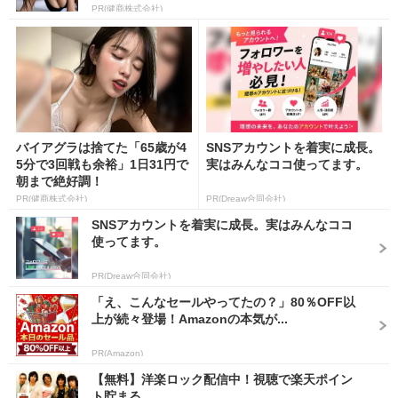
PR(健商株式会社)
バイアグラは捨てた「65歳が4
SNSアカウントを着実に成長。
5分で3回戦も余裕」1日31円で
実はみんなココ使ってます。
朝まで絶好調！
PR(健商株式会社)
PR(Dreaw合同会社)
SNSアカウントを着実に成長。実はみんなココ
使ってます。
PR(Dreaw合同会社)
「え、こんなセールやってたの？」80％OFF以
上が続々登場！Amazonの本気が...
PR(Amazon)
【無料】洋楽ロック配信中！視聴で楽天ポイン
ト貯まる