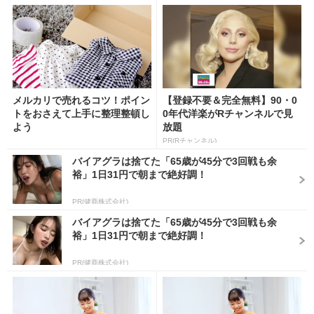
メルカリで売れるコツ！ポイン
【登録不要＆完全無料】90・0
トをおさえて上手に整理整頓し
0年代洋楽がRチャンネルで見
よう
放題
PR(Rチャンネル)
バイアグラは捨てた「65歳が45分で3回戦も余
裕」1日31円で朝まで絶好調！
PR(健商株式会社)
バイアグラは捨てた「65歳が45分で3回戦も余
裕」1日31円で朝まで絶好調！
PR(健商株式会社)