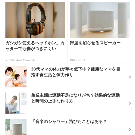
ガシガシ使えるヘッドホン。カ
部屋を沼らせるスピーカー
ッターでも傷がつきにくい
PR(Marshall Group AB)
PR(デノン)
30代ママの体力が年々低下中？健康なママを目
指す食生活と体力作り
兼業主婦は運動不足になりがち？効果的な運動
と時間の上手な作り方
「音楽のシャワー」浴びたことはある？