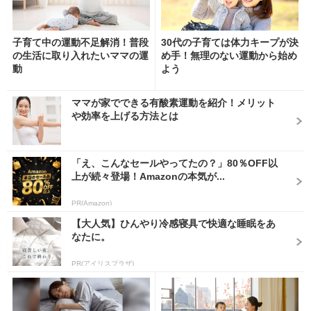
子育て中の運動不足解消！普段
30代の子育ては体力キープが決
の生活に取り入れたいママの運
め手！無理のない運動から始め
動
よう
ママが家でできる有酸素運動を紹介！メリット
や効率を上げる方法とは
「え、こんなセールやってたの？」80％OFF以
上が続々登場！Amazonの本気が...
PR(Amazon)
【大人気】ひんやり冷感寝具で快適な睡眠をあ
なたに。
PR(アイリスプラザ)