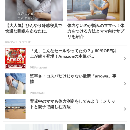
【大人気】ひんやり冷感寝具で
体力ないのが悩みのママへ！体
快適な睡眠をあなたに。
力をつける方法とママ向けサプ
リを紹介
PR(アイリスプラザ)
「え、こんなセールやってたの？」80％OFF以
上が続々登場！Amazonの本気が...
PR(Amazon)
堅牢さ・コスパだけじゃない最新「arrows」事
情
PR(arrows)
育児中のママも体力測定をしてみよう！メリッ
トと親子で楽しむ方法