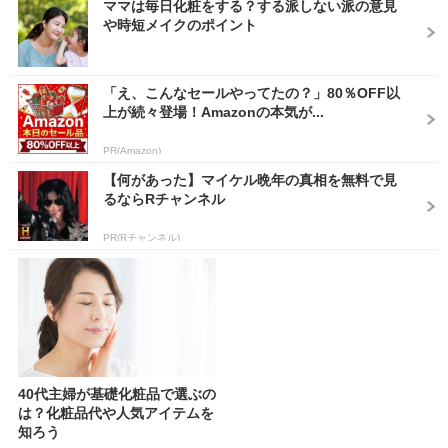
ママは毎日化粧をする？する派しない派の意見
や時短メイクのポイント
「え、こんなセールやってたの？」80％OFF以
上が続々登場！Amazonの本気が...
PR(Amazon)
【何があった】マイケル晩年の真相を無料で見
るならRチャンネル
PR(Rチャンネル)
40代主婦が基礎化粧品で選ぶの
は？化粧品代や人気アイテムを
知ろう