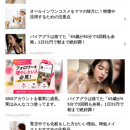
オールインワンコスメをママの味方に！特徴や
活用するための注意点
バイアグラは捨てた「65歳が45分で3回戦も余
裕」1日31円で朝まで絶好調！
PR(健商株式会社)
SNSアカウントを着実に成長。
バイアグラは捨てた「65歳が4
実はみんなココ使ってます。
5分で3回戦も余裕」1日31円で
朝まで絶好調！
PR(Dreaw合同会社)
PR(健商株式会社)
育児中でも化粧をした方がいい理由。時短メイ
クとおすすめの化粧品