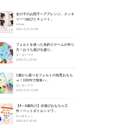
女の子のお団子ヘアアレンジ。スッキ
リ一つ結びとキュート...
Lihota
2021.5.13 14:56
フェルトを使った魚釣りゲームの作り
方！おうち遊びを盛り...
まいまいママ
2020.5.1 10:00
1歳から遊べるフェルトの知育おもち
ゃ！100均で簡単ハ...
まいまいママ
2020.5.21 13:00
【4～6歳向け】水遊びおもちゃ工
作！ペットボトルシャワ...
みゃあちょこ
2020.8.5 10:00