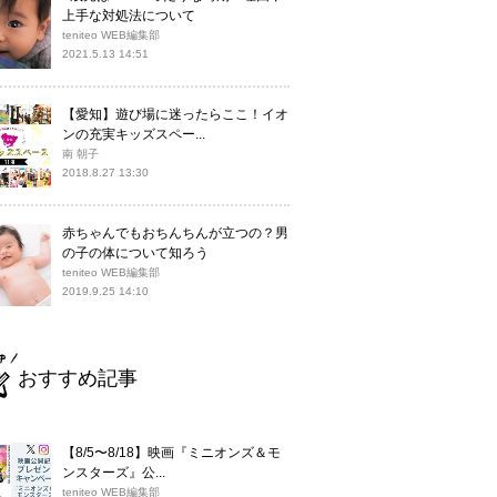
上手な対処法について
teniteo WEB編集部
2021.5.13 14:51
【愛知】遊び場に迷ったらここ！イオ
ンの充実キッズスペー...
南 朝子
2018.8.27 13:30
赤ちゃんでもおちんちんが立つの？男
の子の体について知ろう
teniteo WEB編集部
2019.9.25 14:10
おすすめ記事
【8/5〜8/18】映画『ミニオンズ＆モ
ンスターズ』公...
teniteo WEB編集部