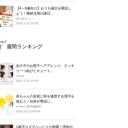
【4～6歳向け】おうち縁日を開店し
よう！廃材活用の縁日...
みゃあちょこ
2020.7.23 10:00
週間ランキング
女の子のお団子ヘアアレンジ。スッキ
リ一つ結びとキュート...
Lihota
2021.5.13 14:56
赤ちゃんの名前に秋を連想する漢字を
使おう！自然や季語に...
teniteo WEB編集部
2018.10.23 08:00
1歳児はママべったりな時期！理由や