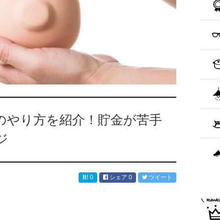
のやり方を紹介！貯金が苦手
ジ
0
シェア
0
ツイート