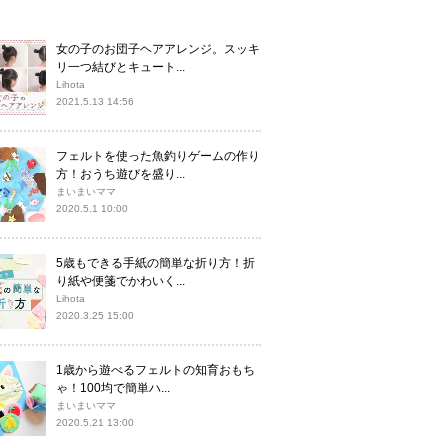
女の子のお団子ヘアアレンジ。スッキ
リ一つ結びとキュート...
Lihota
2021.5.13 14:56
フェルトを使った魚釣りゲームの作り
方！おうち遊びを盛り...
まいまいママ
2020.5.1 10:00
5歳もできる手紙の簡単な折り方！折
り紙や便箋でかわいく...
Lihota
2020.3.25 15:00
1歳から遊べるフェルトの知育おもち
ゃ！100均で簡単ハ...
まいまいママ
2020.5.21 13:00