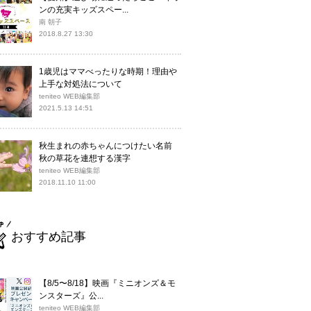
ンの充実キッズスペー...
南 朝子
2018.8.27 13:30
1歳児はママべったりな時期！理由や
上手な対処法について
teniteo WEB編集部
2021.5.13 14:51
秋生まれの赤ちゃんにつけたい名前
秋の草花を連想する漢字
teniteo WEB編集部
2018.11.10 11:00
おすすめ記事
【8/5〜8/18】映画『ミニオンズ＆モ
ンスターズ』公...
teniteo WEB編集部