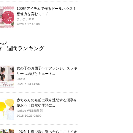
100均アイテムで作るドールハウス！
想像力を育むミニチ...
まいまいママ
2020.4.17 16:00
週間ランキング
女の子のお団子ヘアアレンジ。スッキ
リ一つ結びとキュート...
Lihota
2021.5.13 14:56
赤ちゃんの名前に秋を連想する漢字を
使おう！自然や季語に...
teniteo WEB編集部
2018.10.23 08:00
【愛知】遊び場に迷ったらここ！イオ