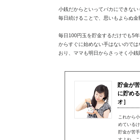
小銭だからといってバカにできない
毎日続けることで、思いもよらぬ金
毎日100円玉を貯金するだけでも5
からすぐに始めない手はないのでは
おり、ママも明日からさっそく小銭
貯金が苦
に貯める方
オ］
これから小
めているけ
貯金が苦手
すよね。こ