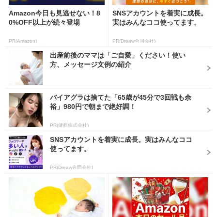
Amazon今日も見逃せない！8
SNSアカウントを着実に成長。
0%OFF以上が続々登場
実はみんなココ使ってます。
PR(Amazon)
PR(Dreaw合同会社)
出産前後のママは「ご自愛」ください！使い
方、メッセージ文例の紹介
バイアグラは捨てた「65歳が45分で3回戦も余
裕」980円で朝まで絶好調！
PR(健商株式会社)
SNSアカウントを着実に成長。実はみんなココ
使ってます。
PR(Dreaw合同会社)