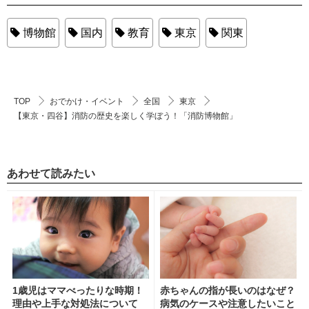
博物館
国内
教育
東京
関東
TOP
おでかけ・イベント
全国
東京
【東京・四谷】消防の歴史を楽しく学ぼう！「消防博物館」
あわせて読みたい
1歳児はママべったりな時期！
赤ちゃんの指が長いのはなぜ？
理由や上手な対処法について
病気のケースや注意したいこと