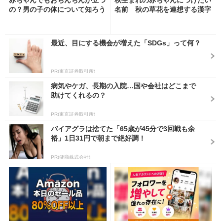
の？男の子の体について知ろう
名前 秋の草花を連想する漢字
最近、目にする機会が増えた「SDGs」って何？
PR(東京証券取引所)
病気やケガ、長期の入院…国や会社はどこまで
助けてくれるの？
PR(東京証券取引所)
バイアグラは捨てた「65歳が45分で3回戦も余
裕」1日31円で朝まで絶好調！
PR(健商株式会社)