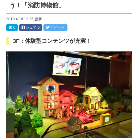
う！「消防博物館」
2019.4.18 12:36
更新
0
シェア
0
ツイート
3F：体験型コンテンツが充実！