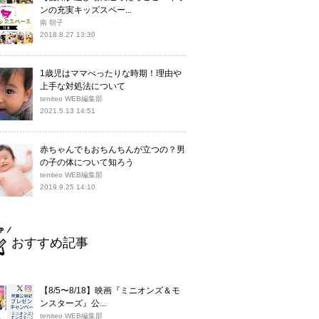
ンの充実キッズスペー...
南 朝子
2018.8.27 13:30
1歳児はママべったりな時期！理由や
上手な対処法について
teniteo WEB編集部
2021.5.13 14:51
赤ちゃんでもおちんちんが立つの？男
の子の体について知ろう
teniteo WEB編集部
2019.9.25 14:10
おすすめ記事
【8/5〜8/18】映画『ミニオンズ＆モ
ンスターズ』公...
teniteo WEB編集部