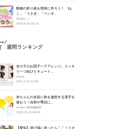
動物の折り紙を簡単に作ろう！「ね
こ」「うさぎ」「ペンギ...
Okada：）
2019.9.24 18:14
週間ランキング
女の子のお団子ヘアアレンジ。スッキ
リ一つ結びとキュート...
Lihota
2021.5.13 14:56
赤ちゃんの名前に秋を連想する漢字を
使おう！自然や季語に...
teniteo WEB編集部
2018.10.23 08:00
【愛知】遊び場に迷ったらここ！イオ