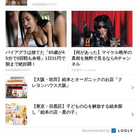
PR(健商株式会社)
バイアグラは捨てた「65歳が4
【何があった】マイケル晩年の
5分で3回戦も余裕」1日31円で
真相を無料で見るならRチャン
朝まで絶好調！
ネル
PR(健商株式会社)
PR(Rチャンネル)
【大阪・吹田】絵本とオーガニックのお店「ク
レヨンハウス大阪」
【東京・目黒区】子どもの心を解放する絵本探
し「絵本の店・星の子」
Recommended by