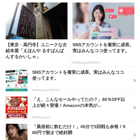
【東京・高円寺】ユニークな古
SNSアカウントを着実に成長。
絵本屋「えほんや るすばんば
実はみんなココ使ってます。
んするかいしゃ」
PR(Dreaw合同会社)
SNSアカウントを着実に成長。実はみんなココ
使ってます。
PR(Dreaw合同会社)
「え、こんなセールやってたの？」80％OFF以
上が続々登場！Amazonの本気が...
PR(Amazon)
「風俗前に飲むだけ！」45分で3回戦も余裕！9
80円で朝まで絶好調