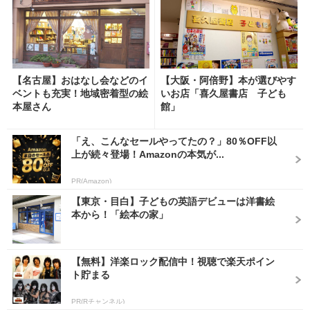
【名古屋】おはなし会などのイ
【大阪・阿倍野】本が選びやす
ベントも充実！地域密着型の絵
いお店「喜久屋書店 子ども
本屋さん
館」
「え、こんなセールやってたの？」80％OFF以
上が続々登場！Amazonの本気が...
PR(Amazon)
【東京・目白】子どもの英語デビューは洋書絵
本から！「絵本の家」
【無料】洋楽ロック配信中！視聴で楽天ポイン
ト貯まる
PR(Rチャンネル)