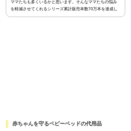
ママたちも多くいるかと思います。そんなママたちの悩み
を軽減させてくれるシリーズ累計販売本数70万本を達成し
た商品「アトピッグ」と「敏感肌用石鹸ホイップソープ」
のセットを限定で販売開始！
赤ちゃんを守るベビーベッドの代用品