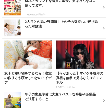
SNSアカウントを着実に成長。実はみんなココ
使ってます。
PR(Dreaw合同会社)
2人目との添い寝問題！上の子の気持ちに寄り添
った対処法
双子と添い寝をするなら！寝室
【何があった】マイケル晩年の
の作り方や寝かしつけのアイデ
真相を無料で見るならRチャン
ア
ネル
PR(Rチャンネル)
年子の出産準備は大変？ベストな時期や必需品
と注意すること