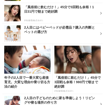
「風俗前に飲むだけ！」45分で3回戦も余裕！1
日31円で朝まで絶好調
PR(健商株式会社)
2人目にはベビーベッドが必需品？購入の判断と
ベットの選び方
年子の2人目で一番大変な産後
「風俗前に飲むだけ！」45分で
育児。大変な理由や乗り切る方
3回戦も余裕！980円で朝まで
法の紹介
絶好調
PR(健商株式会社)
2人目の子どものために家を準備しよう！リビン
グや寝る場所の作り方