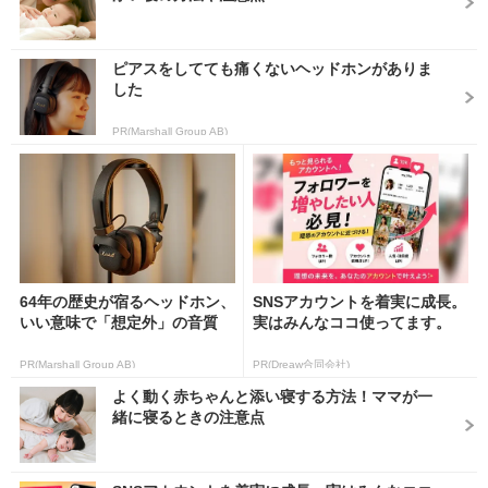
ピアスをしてても痛くないヘッドホンがありま
した
PR(Marshall Group AB)
64年の歴史が宿るヘッドホン、
SNSアカウントを着実に成長。
いい意味で「想定外」の音質
実はみんなココ使ってます。
PR(Marshall Group AB)
PR(Dreaw合同会社)
よく動く赤ちゃんと添い寝する方法！ママが一
緒に寝るときの注意点