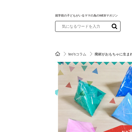
就学前の子どもがいるママの為のWEBマガジン
teo'sコラム
廃材がおもちゃに生ま