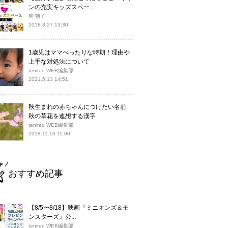
ンの充実キッズスペー...
南 朝子
2018.8.27 13:30
1歳児はママべったりな時期！理由や
上手な対処法について
teniteo WEB編集部
2021.5.13 14:51
秋生まれの赤ちゃんにつけたい名前
秋の草花を連想する漢字
teniteo WEB編集部
2018.11.10 11:00
おすすめ記事
【8/5〜8/18】映画『ミニオンズ＆モ
ンスターズ』公...
teniteo WEB編集部