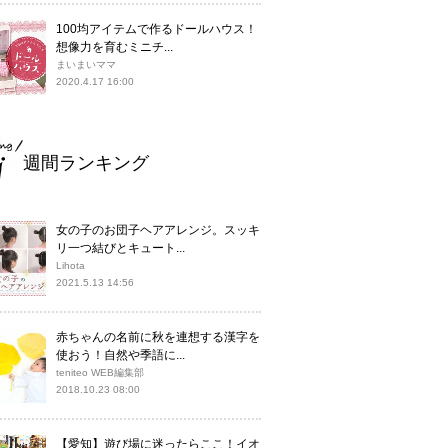
100均アイテムで作るドールハウス！
想像力を育むミニチ...
まいまいママ
2020.4.17 16:00
週間ランキング
女の子のお団子ヘアアレンジ。スッキ
リ一つ結びとキュート...
Lihota
2021.5.13 14:56
赤ちゃんの名前に秋を連想する漢字を
使おう！自然や季語に...
teniteo WEB編集部
2018.10.23 08:00
【愛知】遊び場に迷ったらここ！イオ