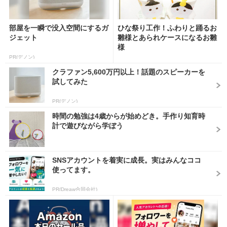
部屋を一瞬で没入空間にするガ
ひな祭り工作！ふわりと踊るお
ジェット
雛様とあられケースになるお雛
様
PR(デノン)
クラファン5,600万円以上！話題のスピーカーを
試してみた
PR(デノン)
時間の勉強は4歳からが始めどき。手作り知育時
計で遊びながら学ぼう
SNSアカウントを着実に成長。実はみんなココ
使ってます。
PR(Dreaw合同会社)