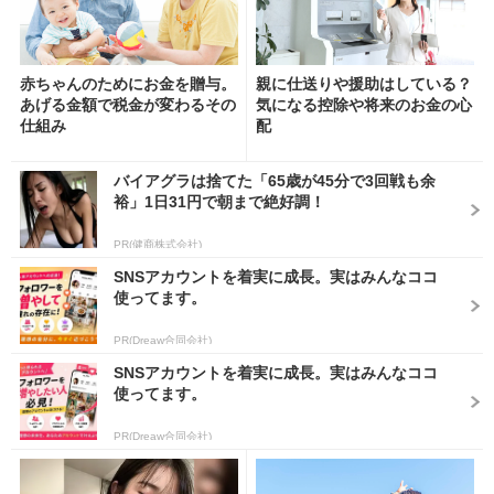
赤ちゃんのためにお金を贈与。
親に仕送りや援助はしている？
あげる金額で税金が変わるその
気になる控除や将来のお金の心
仕組み
配
バイアグラは捨てた「65歳が45分で3回戦も余
裕」1日31円で朝まで絶好調！
PR(健商株式会社)
SNSアカウントを着実に成長。実はみんなココ
使ってます。
PR(Dreaw合同会社)
SNSアカウントを着実に成長。実はみんなココ
使ってます。
PR(Dreaw合同会社)