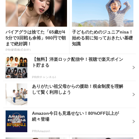
バイアグラは捨てた「65歳が4
子どものためのジュニアnisa！
5分で3回戦も余裕」980円で朝
始める前に知っておきたい基礎
まで絶好調！
知識
PR(健商株式会社)
【無料】洋楽ロック配信中！視聴で楽天ポイン
ト貯まる
PR(Rチャンネル)
ありがたい祖父母からの援助！税金制度を理解
して賢く利用しよう
Amazon今日も見逃せない！80%OFF以上が
続々登場
PR(Amazon)