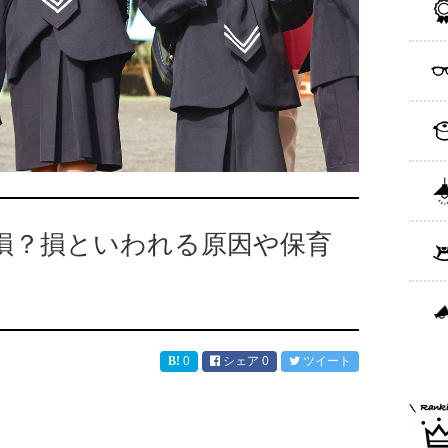
損？損といわれる原因や保育
0
シェア
0
ツイート