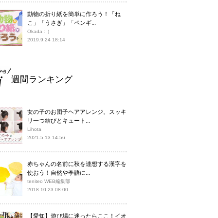
動物の折り紙を簡単に作ろう！「ね
こ」「うさぎ」「ペンギ...
Okada：）
2019.9.24 18:14
週間ランキング
女の子のお団子ヘアアレンジ。スッキ
リ一つ結びとキュート...
Lihota
2021.5.13 14:56
赤ちゃんの名前に秋を連想する漢字を
使おう！自然や季語に...
teniteo WEB編集部
2018.10.23 08:00
【愛知】遊び場に迷ったらここ！イオ