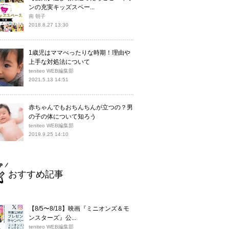
ンの充実キッズスペー...
南 朝子
2018.8.27 13:30
1歳児はママべったりな時期！理由や
上手な対処法について
teniteo WEB編集部
2021.5.13 14:51
赤ちゃんでもおちんちんが立つの？男
の子の体について知ろう
teniteo WEB編集部
2019.9.25 14:10
おすすめ記事
【8/5〜8/18】映画『ミニオンズ＆モ
ンスターズ』公...
teniteo WEB編集部