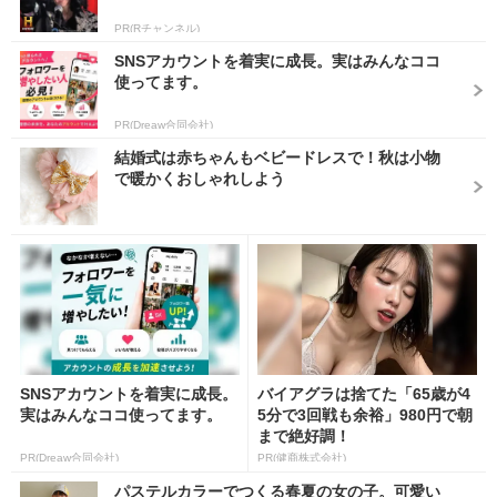
PR(Rチャンネル)
SNSアカウントを着実に成長。実はみんなココ
使ってます。
PR(Dreaw合同会社)
結婚式は赤ちゃんもベビードレスで！秋は小物
で暖かくおしゃれしよう
SNSアカウントを着実に成長。
バイアグラは捨てた「65歳が4
実はみんなココ使ってます。
5分で3回戦も余裕」980円で朝
まで絶好調！
PR(Dreaw合同会社)
PR(健商株式会社)
パステルカラーでつくる春夏の女の子。可愛い