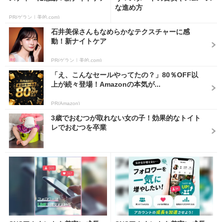
な進め方
PR(ゲラン｜美的.com)
石井美保さんもなめらかなテクスチャーに感
動！新ナイトケア
PR(ゲラン｜美的.com)
「え、こんなセールやってたの？」80％OFF以
上が続々登場！Amazonの本気が...
PR(Amazon)
3歳でおむつが取れない女の子！効果的なトイト
レでおむつを卒業