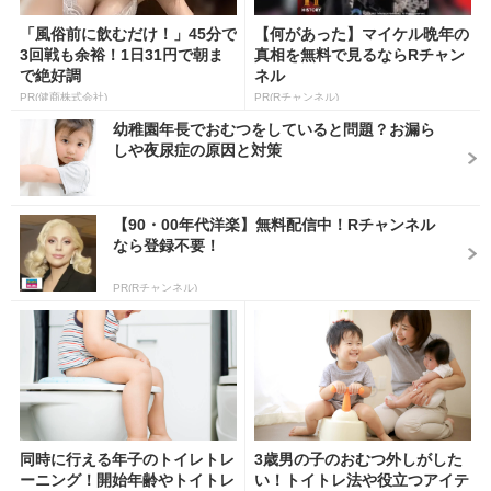
「風俗前に飲むだけ！」45分で
【何があった】マイケル晩年の
3回戦も余裕！1日31円で朝ま
真相を無料で見るならRチャン
で絶好調
ネル
PR(健商株式会社)
PR(Rチャンネル)
幼稚園年長でおむつをしていると問題？お漏ら
しや夜尿症の原因と対策
【90・00年代洋楽】無料配信中！Rチャンネル
なら登録不要！
PR(Rチャンネル)
同時に行える年子のトイレトレ
3歳男の子のおむつ外しがした
ーニング！開始年齢やトイトレ
い！トイトレ法や役立つアイテ