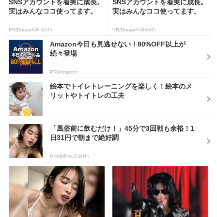
SNSアカウントを着実に成長。
SNSアカウントを着実に成長。
実はみんなココ使ってます。
実はみんなココ使ってます。
PR(Dreaw合同会社)
PR(Dreaw合同会社)
Amazon今日も見逃せない！80%OFF以上が
続々登場
PR(Amazon)
絵本でトイレトレーニングを楽しく！絵本のメ
リットやトイトレの工夫
「風俗前に飲むだけ！」45分で3回戦も余裕！1
日31円で朝まで絶好調
PR(健商株式会社)