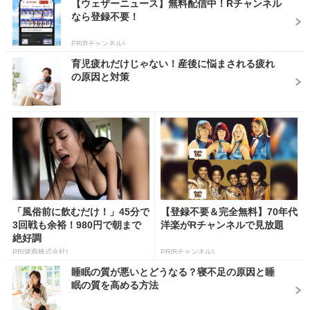
【ウェザーニュース】無料配信中！Rチャンネル
なら登録不要！
PR(Rチャンネル)
育児疲れだけじゃない！産後に悩まされる疲れ
の原因と対策
「風俗前に飲むだけ！」45分で
【登録不要＆完全無料】70年代
3回戦も余裕！980円で朝まで
洋楽がRチャンネルで見放題
絶好調
PR(健商株式会社)
PR(Rチャンネル)
睡眠の質が悪いとどうなる？寝不足の原因と睡
眠の質を高める方法