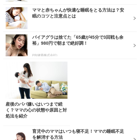
ママと赤ちゃんが快適な睡眠をとる方法は？安
眠のコツと注意点とは
バイアグラは捨てた「65歳が45分で3回戦も余
裕」980円で朝まで絶好調！
PR(健商株式会社)
産後のパパ嫌いはいつまで続
く？ママの心の状態や原因と対
処法を紹介
育児中のママはいつも寝不足！ママの睡眠不足
を解消する方法