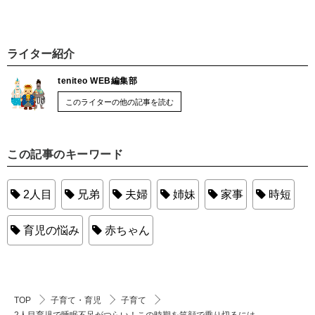
ライター紹介
teniteo WEB編集部
このライターの他の記事を読む
この記事のキーワード
2人目
兄弟
夫婦
姉妹
家事
時短
育児の悩み
赤ちゃん
TOP
子育て・育児
子育て
2人目育児で睡眠不足がつらい！この時期を笑顔で乗り切るには