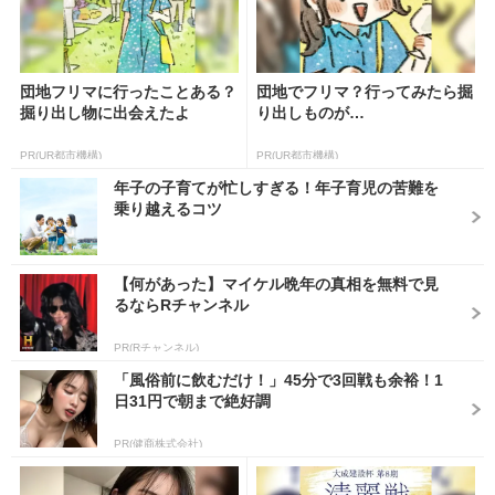
団地フリマに行ったことある？
団地でフリマ？行ってみたら掘
掘り出し物に出会えたよ
り出しものが…
PR(UR都市機構)
PR(UR都市機構)
年子の子育てが忙しすぎる！年子育児の苦難を
乗り越えるコツ
【何があった】マイケル晩年の真相を無料で見
るならRチャンネル
PR(Rチャンネル)
「風俗前に飲むだけ！」45分で3回戦も余裕！1
日31円で朝まで絶好調
PR(健商株式会社)