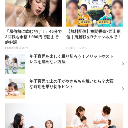
「風俗前に飲むだけ！」45分で
【無料配信】福間香奈×西山朋
3回戦も余裕！980円で朝まで
佳｜清麗戦をRチャンネルで！
絶好調
PR(健商株式会社)
PR(Rチャンネル)
年子育児を楽しく乗り切ろう！メリットやスト
レスを溜めない方法
年子育児で上の子がやきもちを焼いたら？大変
な時期を乗り切るヒント