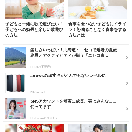
子どもと一緒に歌で遊びたい！
食事を食べない子どもにイライ
子どもへの効果と楽しい歌遊び
ラ！怒鳴ることなく食事をする
の方法
方法とは
楽しさいっぱい！北海道・ニセコで避暑の夏旅
絶景とアクティビティが揃う「ニセコ東...
PR(東急不動産)
arrowsの頑丈さがとんでもないレベルに
PR(arrows)
SNSアカウントを着実に成長。実はみんなココ
使ってます。
PR(Dreaw合同会社)