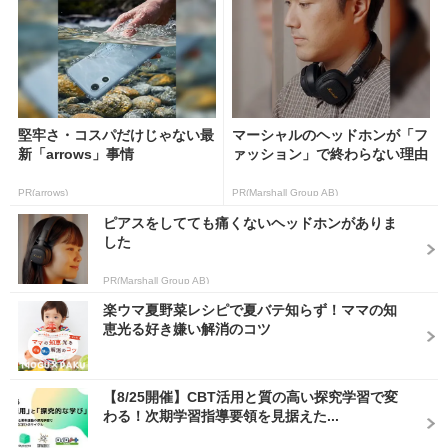
堅牢さ・コスパだけじゃない最
マーシャルのヘッドホンが「フ
新「arrows」事情
ァッション」で終わらない理由
PR(arrows)
PR(Marshall Group AB)
ピアスをしてても痛くないヘッドホンがありま
した
PR(Marshall Group AB)
楽ウマ夏野菜レシピで夏バテ知らず！ママの知
恵光る好き嫌い解消のコツ
【8/25開催】CBT活用と質の高い探究学習で変
わる！次期学習指導要領を見据えた...