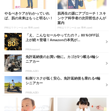
やるべきケアがわかっていれ
肌再生の源にアプローチ！スキ
ば、肌の未来はもっと明るい！
ンケア科学者の次田哲也さんが
案内
PR(エリクシール on 美的.com)
PR(エリクシール on 美的.com)
「え、こんなセールやってたの？」80％OFF以
上が続々登場！Amazonの本気が...
PR(Amazon)
免許返納後のお買い物に。カゴが2つ載る4輪シ
ニアカー
PR(BLAZE)
転倒リスクが低く安心。免許返納後も乗れる4輪
シニアカー
PR(BLAZE)