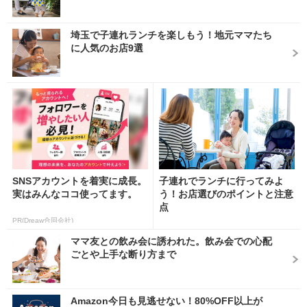
埼玉で子連れランチを楽しもう！地元ママたち
に人気のお店9選
SNSアカウントを着実に成長。
子連れでランチに行ってみよ
実はみんなココ使ってます。
う！お店選びのポイントと注意
点
PR(Dreaw合同会社)
ママ友との飲み会に誘われた。飲み会での心配
ごとや上手な断り方まで
Amazon今日も見逃せない！80%OFF以上が