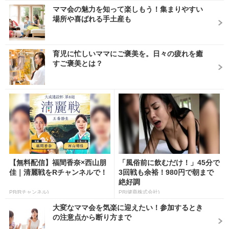
ママ会の魅力を知って楽しもう！集まりやすい
場所や喜ばれる手土産も
育児に忙しいママにご褒美を。日々の疲れを癒
すご褒美とは？
【無料配信】福間香奈×西山朋
「風俗前に飲むだけ！」45分で
佳｜清麗戦をRチャンネルで！
3回戦も余裕！980円で朝まで
絶好調
PR(Rチャンネル)
PR(健商株式会社)
大変なママ会を気楽に迎えたい！参加するとき
の注意点から断り方まで