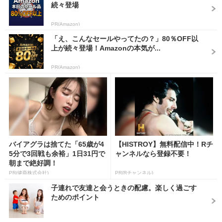
続々登場
PR(Amazon)
「え、こんなセールやってたの？」80％OFF以
上が続々登場！Amazonの本気が...
PR(Amazon)
バイアグラは捨てた「65歳が4
【HISTROY】無料配信中！Rチ
5分で3回戦も余裕」1日31円で
ャンネルなら登録不要！
朝まで絶好調！
PR(健商株式会社)
PR(Rチャンネル)
子連れで友達と会うときの配慮。楽しく過ごす
ためのポイント