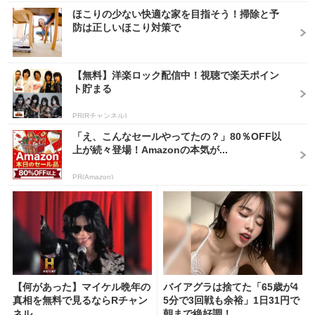
ほこりの少ない快適な家を目指そう！掃除と予
防は正しいほこり対策で
【無料】洋楽ロック配信中！視聴で楽天ポイン
ト貯まる
PR(Rチャンネル)
「え、こんなセールやってたの？」80％OFF以
上が続々登場！Amazonの本気が...
PR(Amazon)
【何があった】マイケル晩年の
バイアグラは捨てた「65歳が4
真相を無料で見るならRチャン
5分で3回戦も余裕」1日31円で
ネル
朝まで絶好調！