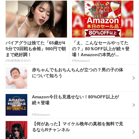
バイアグラは捨てた「65歳が4
「え、こんなセールやってた
5分で3回戦も余裕」980円で朝
の？」80％OFF以上が続々登
まで絶好調！
場！Amazonの本気が...
PR(健商株式会社)
PR(Amazon)
赤ちゃんでもおちんちんが立つの？男の子の体
について知ろう
Amazon今日も見逃せない！80%OFF以上が
続々登場
PR(Amazon)
【何があった】マイケル晩年の真相を無料で見
るならRチャンネル