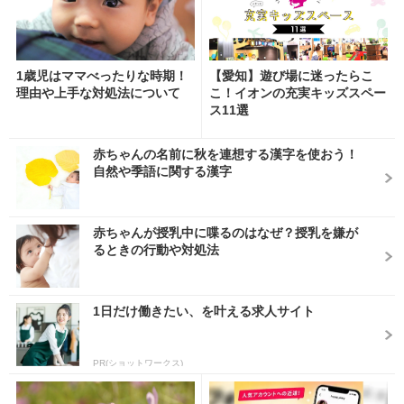
1歳児はママべったりな時期！
【愛知】遊び場に迷ったらこ
理由や上手な対処法について
こ！イオンの充実キッズスペー
ス11選
赤ちゃんの名前に秋を連想する漢字を使おう！
自然や季語に関する漢字
赤ちゃんが授乳中に喋るのはなぜ？授乳を嫌が
るときの行動や対処法
1日だけ働きたい、を叶える求人サイト
PR(ショットワークス)