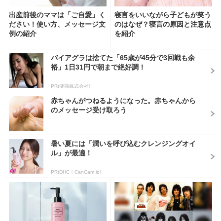
出産前後のママは「ご自愛」く
寝言をいいながら子どもが笑う
ださい！使い方、メッセージ文
のはなぜ？寝言の原因と注意点
例の紹介
を紹介
バイアグラは捨てた「65歳が45分で3回戦も余
裕」1日31円で朝まで絶好調！
PR(健商株式会社)
赤ちゃんがつねるようになった。赤ちゃんから
のメッセージ受け取ろう
暑い夏には「潤いを呼び込むクレンジングオイ
ル」が最適！
PR(DHC｜CanCam.jp)