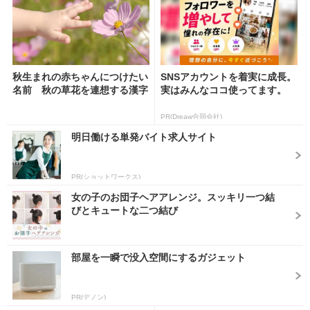
秋生まれの赤ちゃんにつけたい
SNSアカウントを着実に成長。
名前 秋の草花を連想する漢字
実はみんなココ使ってます。
PR(Dreaw合同会社)
明日働ける単発バイト求人サイト
PR(ショットワークス)
女の子のお団子ヘアアレンジ。スッキリ一つ結
びとキュートな二つ結び
部屋を一瞬で没入空間にするガジェット
PR(デノン)