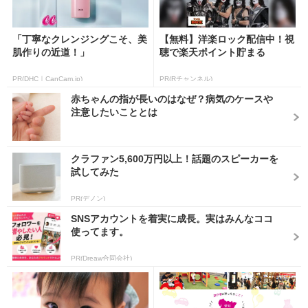
「丁寧なクレンジングこそ、美
【無料】洋楽ロック配信中！視
肌作りの近道！」
聴で楽天ポイント貯まる
PR(DHC｜CanCam.jp)
PR(Rチャンネル)
赤ちゃんの指が長いのはなぜ？病気のケースや
注意したいこととは
クラファン5,600万円以上！話題のスピーカーを
試してみた
PR(デノン)
SNSアカウントを着実に成長。実はみんなココ
使ってます。
PR(Dreaw合同会社)