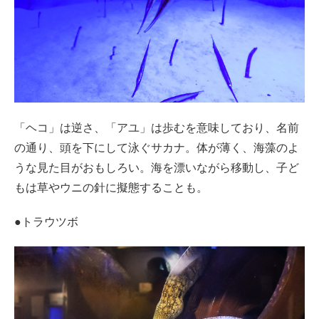
「ヘコ」は逆さ、「アユ」は歩むを意味しており、名前
の通り、頭を下にして泳ぐサカナ。体が薄く、海藻のよ
うな見た目がおもしろい。海を漂いながら移動し、子ど
もは草やウニの針に擬態することも。
●トラウツボ