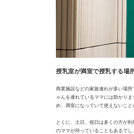
授乳室が満室で授乳する場
商業施設などの家族連れが多い場所
ゃんを連れているママには助かりま
め、満室になっていて使えないこと
とくに、土日、祝日は多くの方が利
のママが待っていることもあるでし