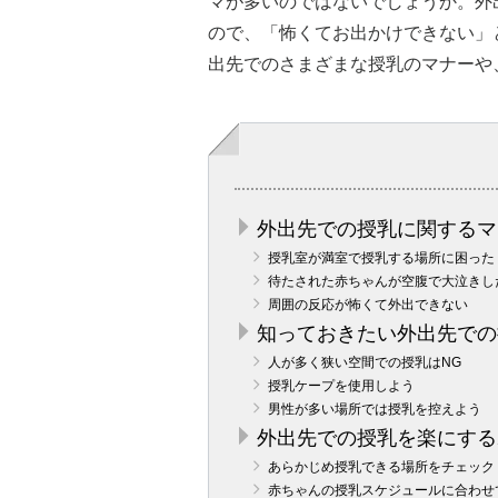
マが多いのではないでしょうか。外
ので、「怖くてお出かけできない」
出先でのさまざまな授乳のマナーや
外出先での授乳に関するマ
授乳室が満室で授乳する場所に困った
待たされた赤ちゃんが空腹で大泣きし
周囲の反応が怖くて外出できない
知っておきたい外出先での
人が多く狭い空間での授乳はNG
授乳ケープを使用しよう
男性が多い場所では授乳を控えよう
外出先での授乳を楽にする
あらかじめ授乳できる場所をチェック
赤ちゃんの授乳スケジュールに合わせ