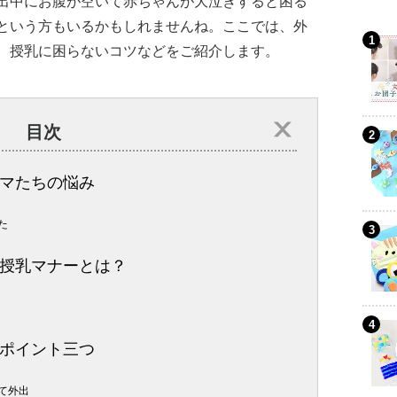
出中にお腹が空いて赤ちゃんが大泣きすると困る
という方もいるかもしれませんね。ここでは、外
、授乳に困らないコツなどをご紹介します。
目次
マたちの悩み
た
授乳マナーとは？
ポイント三つ
て外出