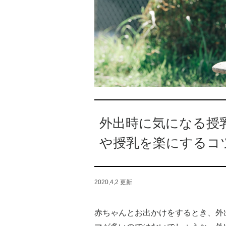
外出時に気になる授
や授乳を楽にするコ
2020,4,2
更新
赤ちゃんとお出かけをするとき、外