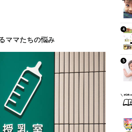
るママたちの悩み