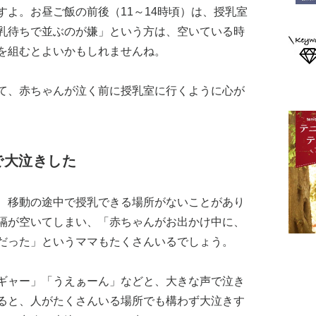
よ。お昼ご飯の前後（11～14時頃）は、授乳室
乳待ちで並ぶのが嫌」という方は、空いている時
を組むとよいかもしれませんね。
て、赤ちゃんが泣く前に授乳室に行くように心が
で大泣きした
、移動の途中で授乳できる場所がないことがあり
隔が空いてしまい、「赤ちゃんがお出かけ中に、
だった」というママもたくさんいるでしょう。
ギャー」「うえぁーん」などと、大きな声で泣き
ると、人がたくさんいる場所でも構わず大泣きす