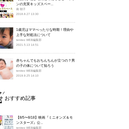
ンの充実キッズスペー...
南 朝子
2018.8.27 13:30
1歳児はママべったりな時期！理由や
上手な対処法について
teniteo WEB編集部
2021.5.13 14:51
赤ちゃんでもおちんちんが立つの？男
の子の体について知ろう
teniteo WEB編集部
2019.9.25 14:10
おすすめ記事
【8/5〜8/18】映画『ミニオンズ＆モ
ンスターズ』公...
teniteo WEB編集部