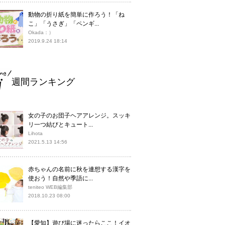
動物の折り紙を簡単に作ろう！「ね
こ」「うさぎ」「ペンギ...
Okada：）
2019.9.24 18:14
週間ランキング
女の子のお団子ヘアアレンジ。スッキ
リ一つ結びとキュート...
Lihota
2021.5.13 14:56
赤ちゃんの名前に秋を連想する漢字を
使おう！自然や季語に...
teniteo WEB編集部
2018.10.23 08:00
【愛知】遊び場に迷ったらここ！イオ