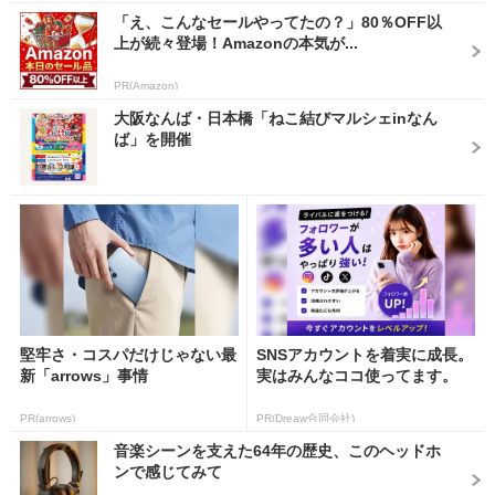
「え、こんなセールやってたの？」80％OFF以
上が続々登場！Amazonの本気が...
PR(Amazon)
大阪なんば・日本橋「ねこ結びマルシェinなん
ば」を開催
堅牢さ・コスパだけじゃない最
SNSアカウントを着実に成長。
新「arrows」事情
実はみんなココ使ってます。
PR(arrows)
PR(Dreaw合同会社)
音楽シーンを支えた64年の歴史、このヘッドホ
ンで感じてみて