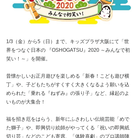
1/3（金）から5（日）まで、キッズプラザ大阪にて「世
界をつなぐ日本の 『OSHOGATSU』2020 ～みんなで初
笑い！～」を開催。
昔懐かしいお正月遊びを楽しめる「新春！こども遊び横
丁」や、子どもたちがすくすく大きくなるよう願いを込
められた「乗れる『ねずみ』の張り子」など、縁起のよ
いものが大集合！
福を招き厄をはらう、新年にふさわしい伝統芸能「めで
た獅子」や、即興切り絵師がやってくる「祝いの即興紙
切り芸」などのこども寄席、「体験喜劇」のプロ講師陣