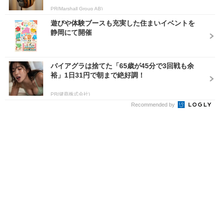
PR(Marshall Group AB)
遊びや体験ブースも充実した住まいイベントを
静岡にて開催
バイアグラは捨てた「65歳が45分で3回戦も余
裕」1日31円で朝まで絶好調！
PR(健商株式会社)
Recommended by