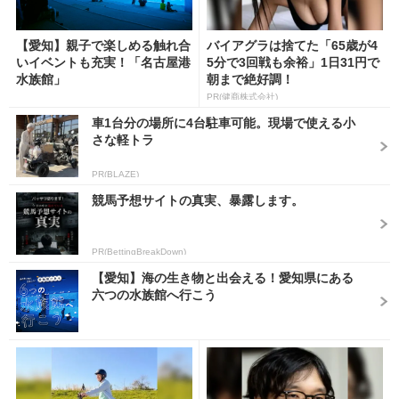
【愛知】親子で楽しめる触れ合
バイアグラは捨てた「65歳が4
いイベントも充実！「名古屋港
5分で3回戦も余裕」1日31円で
水族館」
朝まで絶好調！
PR(健商株式会社)
車1台分の場所に4台駐車可能。現場で使える小
さな軽トラ
PR(BLAZE)
競馬予想サイトの真実、暴露します。
PR(BettingBreakDown)
【愛知】海の生き物と出会える！愛知県にある
六つの水族館へ行こう