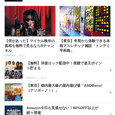
【何があった】マイケル晩年の
【東京】年長から体験できる本
真相を無料で見るならRチャン
格アスレチック施設「トンデミ
ネル
平和島」
PR(Rチャンネル)
【無料】洋楽ロック配信中！視聴で楽天ポイン
ト貯まる
PR(Rチャンネル)
【東京】都内最大級の屋内遊び場「ASOBono!
（アソボ～ノ！）」
Amazon今日も見逃せない！80%OFF以上が
続々登場