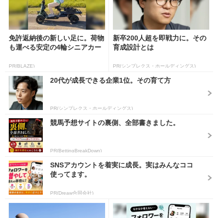
免許返納後の新しい足に。荷物
新卒200人超を即戦力に。その
も運べる安定の4輪シニアカー
育成設計とは
PR(BLAZE)
PR(シンプレクス・ホールディングス)
20代が成長できる企業1位。その育て方
PR(シンプレクス・ホールディングス)
競馬予想サイトの裏側、全部書きました。
PR(BettingBreakDown)
SNSアカウントを着実に成長。実はみんなココ
使ってます。
PR(Dreaw合同会社)