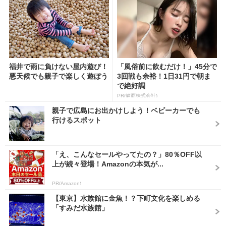
福井で雨に負けない屋内遊び！
「風俗前に飲むだけ！」45分で
悪天候でも親子で楽しく遊ぼう
3回戦も余裕！1日31円で朝ま
で絶好調
PR(健商株式会社)
親子で広島にお出かけしよう！ベビーカーでも
行けるスポット
「え、こんなセールやってたの？」80％OFF以
上が続々登場！Amazonの本気が...
PR(Amazon)
【東京】水族館に金魚！？下町文化を楽しめる
「すみだ水族館」