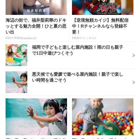
海辺の街で、福井梨莉華のドキ
【逆境無頼カイジ】無料配信
ッとする魅力全開！ひと夏の思
中！Rチャンネルなら登録不
い出
要！
PR(小学館Gravidia.jp)
PR(Rチャンネル)
福岡で子どもと楽しむ屋内施設！雨の日も親子
で1日中遊びつくそう
悪天候でも愛媛で遊べる屋内施設！親子で楽し
い時間を過ごそう