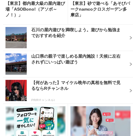
【東京】都内最大級の屋内遊び
【東京】砂で遊べる「あそびパ
場「ASOBono!（アソボ～
ークnamcoクロスガーデン多
ノ！）」
摩店」
石川の屋内遊びを満喫しよう。遊びから勉強ま
でおすすめを紹介
山口県の親子で楽しめる屋内施設！天候に左右
されずにいっぱい遊ぼう
【何があった】マイケル晩年の真相を無料で見
るならRチャンネル
PR(Rチャンネル)