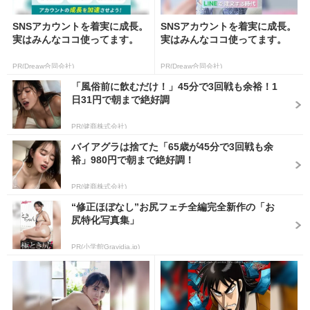
SNSアカウントを着実に成長。
SNSアカウントを着実に成長。
実はみんなココ使ってます。
実はみんなココ使ってます。
PR(Dreaw合同会社)
PR(Dreaw合同会社)
「風俗前に飲むだけ！」45分で3回戦も余裕！1
日31円で朝まで絶好調
PR(健商株式会社)
バイアグラは捨てた「65歳が45分で3回戦も余
裕」980円で朝まで絶好調！
PR(健商株式会社)
“修正ほぼなし”お尻フェチ全編完全新作の「お
尻特化写真集」
PR(小学館Gravidia.jp)