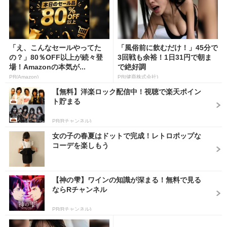
「え、こんなセールやってた
「風俗前に飲むだけ！」45分で
の？」80％OFF以上が続々登
3回戦も余裕！1日31円で朝ま
場！Amazonの本気が...
で絶好調
PR(Amazon)
PR(健商株式会社)
【無料】洋楽ロック配信中！視聴で楽天ポイン
ト貯まる
PR(Rチャンネル)
女の子の春夏はドットで完成！レトロポップな
コーデを楽しもう
【神の雫】ワインの知識が深まる！無料で見る
ならRチャンネル
PR(Rチャンネル)