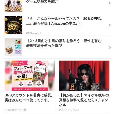
ゲームや魅力を紹介
「え、こんなセールやってたの？」80％OFF以
上が続々登場！Amazonの本気が...
PR(Amazon)
【2・3歳向け】鯉のぼりを作ろう！感性を育む
表現技法を使った遊び
SNSアカウントを着実に成長。
【何があった】マイケル晩年の
実はみんなココ使ってます。
真相を無料で見るならRチャン
ネル
PR(Dreaw合同会社)
PR(Rチャンネル)