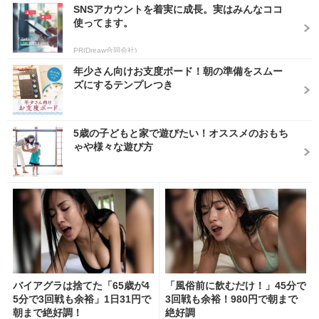
SNSアカウントを着実に成長。実はみんなココ
使ってます。
PR(Dreaw合同会社)
年少さん向けお支度ボード！朝の準備をスムー
ズにするテンプレつき
5歳の子どもと家で遊びたい！オススメのおもち
ゃや様々な遊び方
バイアグラは捨てた「65歳が4
「風俗前に飲むだけ！」45分で
5分で3回戦も余裕」1日31円で
3回戦も余裕！980円で朝まで
朝まで絶好調！
絶好調