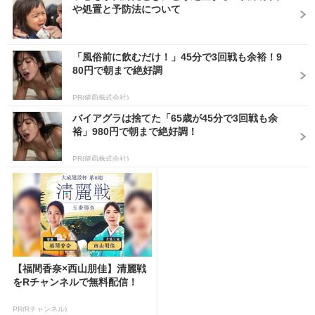
や処置と予防法について
「風俗前に飲むだけ！」45分で3回戦も余裕！9
80円で朝まで絶好調
PR(健商株式会社)
バイアグラは捨てた「65歳が45分で3回戦も余
裕」980円で朝まで絶好調！
PR(健商株式会社)
【福間香奈×西山朋佳】清麗戦
をRチャンネルで無料配信！
PR(Rチャンネル)