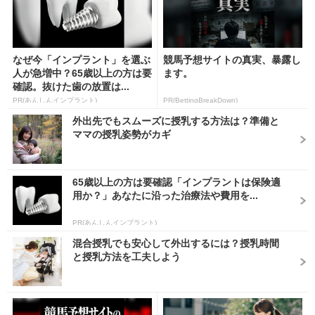
なぜ今「インプラント」を選ぶ
競馬予想サイトの真実、暴露し
人が急増中？65歳以上の方は要
ます。
確認。抜けた歯の放置は...
PR(あんしんインプラント)
PR(BettingBreakDown)
外出先でもスムーズに授乳する方法は？準備と
ママの授乳姿勢がカギ
65歳以上の方は要確認「インプラントは保険適
用か？」あなたに沿った治療法や費用を...
PR(あんしんインプラント)
混合授乳でも安心して外出するには？授乳時間
と授乳方法を工夫しよう