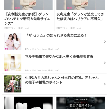
【友利新先生が解説】ゲラン
友利先生「ゲランが追究してき
の“ハチミツ研究＆先進サイエ
た修復力はハリケアに不可欠」
ンス”
PR(ゲラン｜美的.com)
PR(ゲラン｜美的.com)
『ザ セラム』の知られざる実力に迫る！
PR(エリクシール on 美的.com)
マルチ効果で健やかな肌へ導く高機能美容液
PR(エリクシール on 美的.com)
生後3カ月の赤ちゃんと外出時の授乳。赤ちゃん
の様子や授乳のポイント