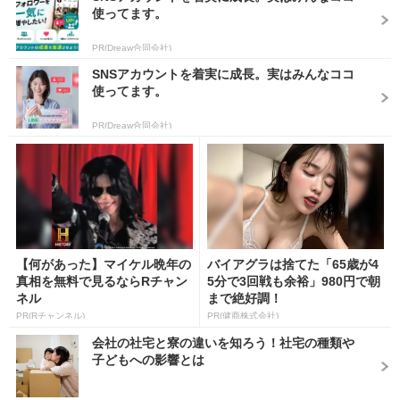
使ってます。
PR(Dreaw合同会社)
SNSアカウントを着実に成長。実はみんなココ
使ってます。
PR(Dreaw合同会社)
【何があった】マイケル晩年の
バイアグラは捨てた「65歳が4
真相を無料で見るならRチャン
5分で3回戦も余裕」980円で朝
ネル
まで絶好調！
PR(Rチャンネル)
PR(健商株式会社)
会社の社宅と寮の違いを知ろう！社宅の種類や
子どもへの影響とは