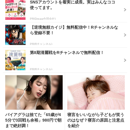
SNSアカウントを着実に成長。実はみんなココ
使ってます。
PR(Dreaw合同会社)
【逆境無頼カイジ】無料配信中！Rチャンネルな
ら登録不要！
PR(Rチャンネル)
第8期清麗戦をRチャンネルで無料配信！
PR(Rチャンネル)
バイアグラは捨てた「65歳が4
寝言をいいながら子どもが笑う
5分で3回戦も余裕」980円で朝
のはなぜ？寝言の原因と注意点
まで絶好調！
を紹介