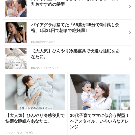
別おすすめの髪型
バイアグラは捨てた「65歳が45分で3回戦も余
裕」1日31円で朝まで絶好調！
PR(健商株式会社)
【大人気】ひんやり冷感寝具で快適な睡眠をあ
なたに。
PR(アイリスプラザ)
【大人気】ひんやり冷感寝具で
30代子育てママに似合う髪型！
快適な睡眠をあなたに。
ヘアスタイル、いろいろなアレ
ンジ
PR(アイリスプラザ)