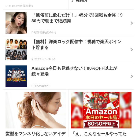
PR(Dreaw合同会社)
「風俗前に飲むだけ！」45分で3回戦も余裕！9
80円で朝まで絶好調
PR(健商株式会社)
【無料】洋楽ロック配信中！視聴で楽天ポイン
ト貯まる
PR(Rチャンネル)
Amazon今日も見逃せない！80%OFF以上が
続々登場
PR(Amazon)
髪型をマンネリ化しないアイデ
「え、こんなセールやってた