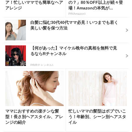
ア！忙しいママでも簡単なヘア
の？」80％OFF以上が続々登
アレンジ
場！Amazonの本気が...
PR(Amazon)
白髪に悩む30代40代ママ必見！いつまでも若く
美しい髪を保つ方法
【何があった】マイケル晩年の真相を無料で見
るならRチャンネル
PR(Rチャンネル)
ママにおすすめの楽チンな髪
忙しいママの髪型はボブでいこ
型！長さ別ヘアスタイル、アレ
う！年齢別、シーン別ヘアスタ
ンジの紹介
イル