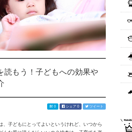
を読もう！子どもへの効果や
介
0
シェア
0
ツイート
は、子どもにとってよいというけれど、いつから