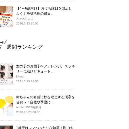
【4～6歳向け】おうち縁日を開店し
よう！廃材活用の縁日...
みゃあちょこ
2020.7.23 10:00
週間ランキング
女の子のお団子ヘアアレンジ。スッキ
リ一つ結びとキュート...
Lihota
2021.5.13 14:56
赤ちゃんの名前に秋を連想する漢字を
使おう！自然や季語に...
teniteo WEB編集部
2018.10.23 08:00
1歳児はママべったりな時期！理由や