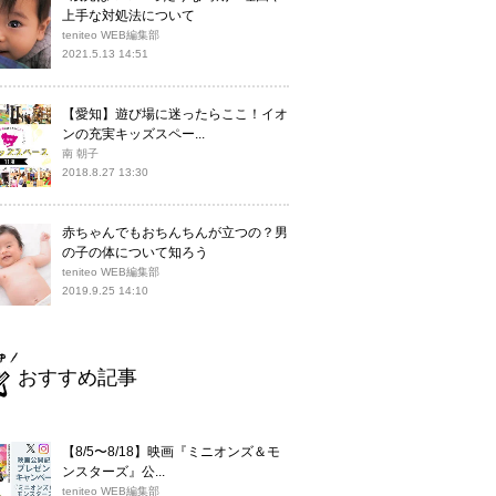
上手な対処法について
teniteo WEB編集部
2021.5.13 14:51
【愛知】遊び場に迷ったらここ！イオ
ンの充実キッズスペー...
南 朝子
2018.8.27 13:30
赤ちゃんでもおちんちんが立つの？男
の子の体について知ろう
teniteo WEB編集部
2019.9.25 14:10
おすすめ記事
【8/5〜8/18】映画『ミニオンズ＆モ
ンスターズ』公...
teniteo WEB編集部