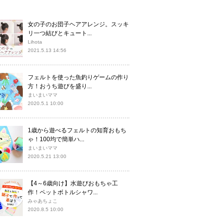
女の子のお団子ヘアアレンジ。スッキ
リ一つ結びとキュート...
Lihota
2021.5.13 14:56
フェルトを使った魚釣りゲームの作り
方！おうち遊びを盛り...
まいまいママ
2020.5.1 10:00
1歳から遊べるフェルトの知育おもち
ゃ！100均で簡単ハ...
まいまいママ
2020.5.21 13:00
【4～6歳向け】水遊びおもちゃ工
作！ペットボトルシャワ...
みゃあちょこ
2020.8.5 10:00