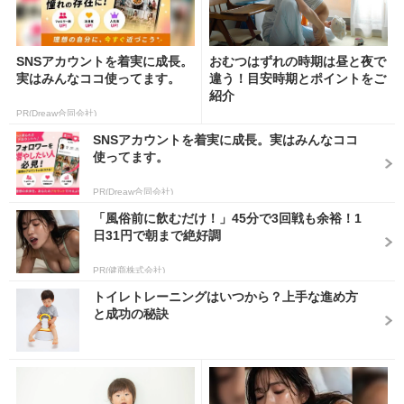
SNSアカウントを着実に成長。
おむつはずれの時期は昼と夜で
実はみんなココ使ってます。
違う！目安時期とポイントをご
紹介
PR(Dreaw合同会社)
SNSアカウントを着実に成長。実はみんなココ
使ってます。
PR(Dreaw合同会社)
「風俗前に飲むだけ！」45分で3回戦も余裕！1
日31円で朝まで絶好調
PR(健商株式会社)
トイレトレーニングはいつから？上手な進め方
と成功の秘訣