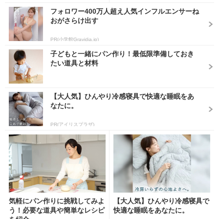
フォロワー400万人超え人気インフルエンサーね
おがさらけ出す
PR(小学館Gravidia.jp)
子どもと一緒にパン作り！最低限準備しておき
たい道具と材料
【大人気】ひんやり冷感寝具で快適な睡眠をあ
なたに。
PR(アイリスプラザ)
気軽にパン作りに挑戦してみよ
【大人気】ひんやり冷感寝具で
う！必要な道具や簡単なレシピ
快適な睡眠をあなたに。