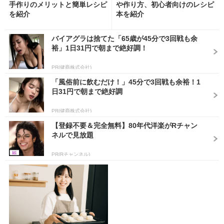
手作りのメリットと簡単レシピ
や作り方、初心者向けのレシピ
を紹介
本を紹介
バイアグラは捨てた「65歳が45分で3回戦も余
裕」1日31円で朝まで絶好調！
PR(健商株式会社)
「風俗前に飲むだけ！」45分で3回戦も余裕！1
日31円で朝まで絶好調
PR(健商株式会社)
【登録不要＆完全無料】80年代洋楽がRチャン
ネルで見放題
PR(Rチャンネル)