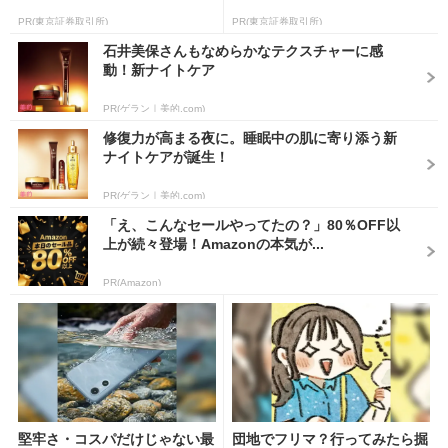
PR(東京証券取引所)
PR(東京証券取引所)
石井美保さんもなめらかなテクスチャーに感
動！新ナイトケア
PR(ゲラン｜美的.com)
修復力が高まる夜に。睡眠中の肌に寄り添う新
ナイトケアが誕生！
PR(ゲラン｜美的.com)
「え、こんなセールやってたの？」80％OFF以
上が続々登場！Amazonの本気が...
PR(Amazon)
堅牢さ・コスパだけじゃない最
団地でフリマ？行ってみたら掘