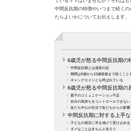
ているママはいませんか？それはも
中間反抗期の特徴やいつまで続くの
たらよいかについてお伝えします。
6歳児が怒る中間反抗期の
中間反抗期とは成長の証
期間は6歳から10歳前後まで続くこと
ギャングエイジとも呼ばれている
6歳児が怒る中間反抗期の
親子のコミュニケーション不足
自分の気持ちをコントロールできない
友だち中心の生活で友だちからの影響
中間反抗期に対する上手な
子どもの発言に耳を傾けて受け止める
ダメなことはきちんと叱ろう