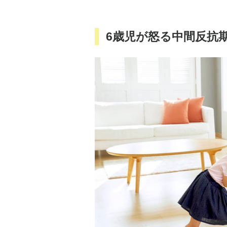
6歳児が怒る中間反抗