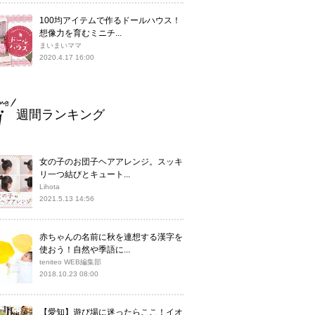
100均アイテムで作るドールハウス！
想像力を育むミニチ...
まいまいママ
2020.4.17 16:00
週間ランキング
女の子のお団子ヘアアレンジ。スッキ
リ一つ結びとキュート...
Lihota
2021.5.13 14:56
赤ちゃんの名前に秋を連想する漢字を
使おう！自然や季語に...
teniteo WEB編集部
2018.10.23 08:00
【愛知】遊び場に迷ったらここ！イオ