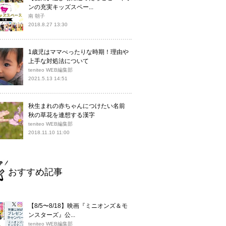
ンの充実キッズスペー...
南 朝子
2018.8.27 13:30
1歳児はママべったりな時期！理由や
上手な対処法について
teniteo WEB編集部
2021.5.13 14:51
秋生まれの赤ちゃんにつけたい名前
秋の草花を連想する漢字
teniteo WEB編集部
2018.11.10 11:00
おすすめ記事
【8/5〜8/18】映画『ミニオンズ＆モ
ンスターズ』公...
teniteo WEB編集部