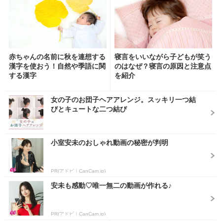
赤ちゃんの名前に秋を連想する
寝言をいいながら子どもが笑う
漢字を使おう！自然や季語に関
のはなぜ？寝言の原因と注意点
する漢字
を紹介
女の子のお団子ヘアアレンジ。スッキリ一つ結
びとキュートな二つ結び
小室安未のおしゃれ動画の秘密が判明
PR(アドビ｜CanCam.jp)
安未も感動♡唯一無二の動画が作れる♪
PR(アドビ｜CanCam.jp)