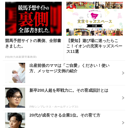
競馬予想サイトの裏側、全部書
【愛知】遊び場に迷ったらこ
きました。
こ！イオンの充実キッズスペー
ス11選
PR(他力本願運営事務局)
出産前後のママは「ご自愛」ください！使い
方、メッセージ文例の紹介
新卒200人超を即戦力に。その育成設計とは
PR(シンプレクス・ホールディングス)
20代が成長できる企業1位。その育て方