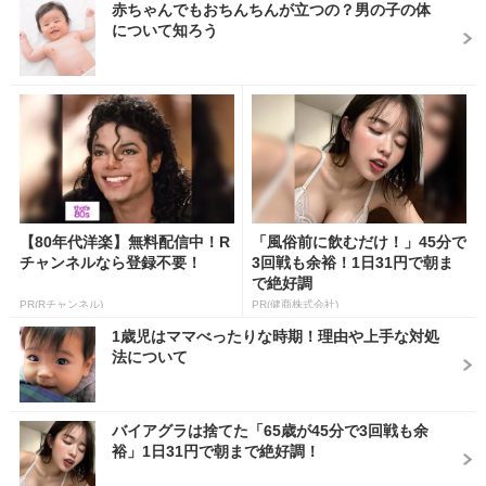
赤ちゃんでもおちんちんが立つの？男の子の体
について知ろう
【80年代洋楽】無料配信中！R
「風俗前に飲むだけ！」45分で
チャンネルなら登録不要！
3回戦も余裕！1日31円で朝ま
で絶好調
PR(Rチャンネル)
PR(健商株式会社)
1歳児はママべったりな時期！理由や上手な対処
法について
バイアグラは捨てた「65歳が45分で3回戦も余
裕」1日31円で朝まで絶好調！