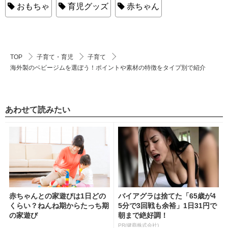
おもちゃ
育児グッズ
赤ちゃん
TOP
子育て・育児
子育て
海外製のベビージムを選ぼう！ポイントや素材の特徴をタイプ別で紹介
あわせて読みたい
赤ちゃんとの家遊びは1日どの
バイアグラは捨てた「65歳が4
くらい？ねんね期からたっち期
5分で3回戦も余裕」1日31円で
の家遊び
朝まで絶好調！
PR(健商株式会社)